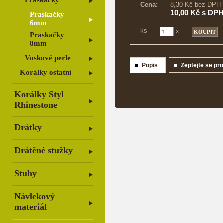
Praskačky
Cena:
8,30 Kč bez DPH
10,00 Kč s DP
Praskačky
6mm
ks
x
Praskačky
8mm
Voskové perle
Popis
Zeptejte se pr
Korálky ostatní
Korálky Styl
Rhinestone
Drátky
Drátěné stužky
Stuhy
Návlekový
materiál