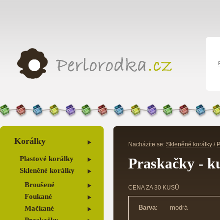
Korálky
Nacházíte se:
Skleněné korálky
/
P
Plastové korálky
Praskačky - k
Skleněné korálky
Broušené
CENA ZA 30 KUSŮ
Foukané
Barva:
modrá
Mačkané