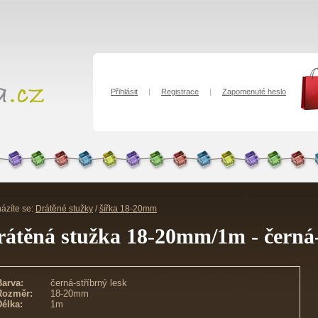
Přihlásit
|
Registrace
|
Zapomenuté heslo
ázíte se:
Drátěné stužky
/
šířka 18-20mm
rátěná stužka 18-20mm/1m - černá-
Barva:
černá-stříbrný lesk
Rozměr:
18-20mm
Délka:
1m