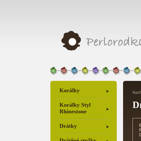
Korálky
Nach
D
Korálky Styl
Rhinestone
Drátky
Drátěné stužky