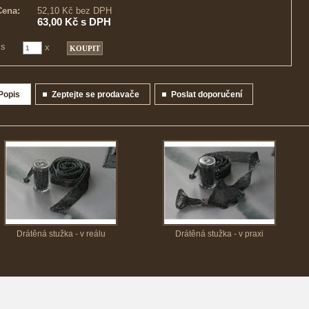
Cena:
52,10 Kč bez DPH
63,00 Kč s DPH
ks
x
Popis
Zeptejte se prodavače
Poslat doporučení
Drátěná stužka - v reálu
Drátěná stužka - v praxi