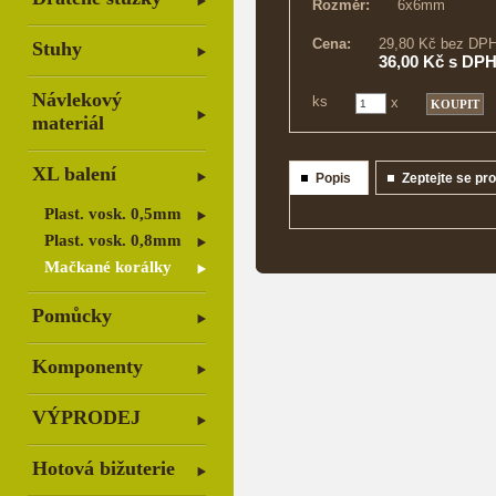
Rozměr:
6x6mm
Cena:
29,80 Kč bez DP
Stuhy
36,00 Kč s DP
Návlekový
ks
x
materiál
XL balení
Popis
Zeptejte se pr
Plast. vosk. 0,5mm
Plast. vosk. 0,8mm
Mačkané korálky
Pomůcky
Komponenty
VÝPRODEJ
Hotová bižuterie