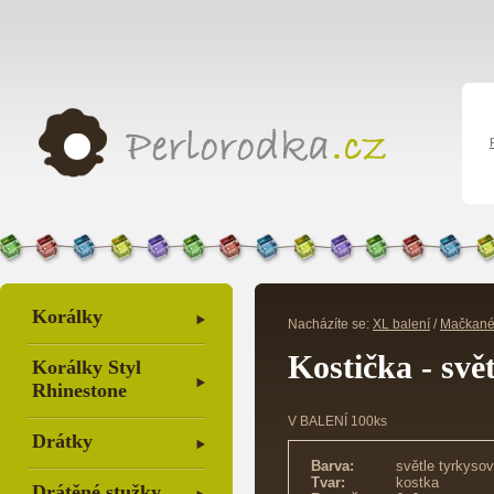
Korálky
Nacházíte se:
XL balení
/
Mačkané
Kostička - svě
Korálky Styl
Rhinestone
V BALENÍ 100ks
Drátky
Barva:
světle tyrkyso
Tvar:
kostka
Drátěné stužky