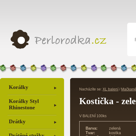
Korálky
Nacházíte se:
XL balení
/
Mačkané
Kostička - zel
Korálky Styl
Rhinestone
V BALENÍ 100ks
Drátky
Barva:
zelená
Tvar:
kostka
Drátěné stužky