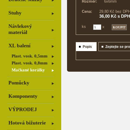
Rozměr:
6x6mm
Cena:
29,80 Kč bez DP
Stuhy
36,00 Kč s DP
Návlekový
ks
x
materiál
XL balení
Popis
Zeptejte se pr
Plast. vosk. 0,5mm
Plast. vosk. 0,8mm
Mačkané korálky
Pomůcky
Komponenty
VÝPRODEJ
Hotová bižuterie