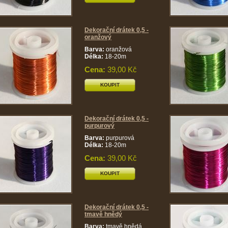
Dekorační drátek 0,5 -
oranžový
Barva:
oranžová
Délka:
18-20m
Cena:
39,00 Kč
KOUPIT
Dekorační drátek 0,5 -
purpurový
Barva:
purpurová
Délka:
18-20m
Cena:
39,00 Kč
KOUPIT
Dekorační drátek 0,5 -
tmavě hnědý
Barva:
tmavě hnědá