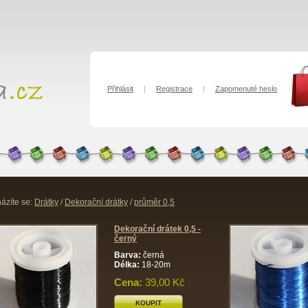
Přihlásit
|
Registrace
|
Zapomenuté heslo
ázíte se:
Drátky
/
Dekorační drátky
/
průměr 0,5
Dekorační drátek 0,5 -
černý
Barva:
černá
Délka:
18-20m
Cena:
39,00 Kč
KOUPIT