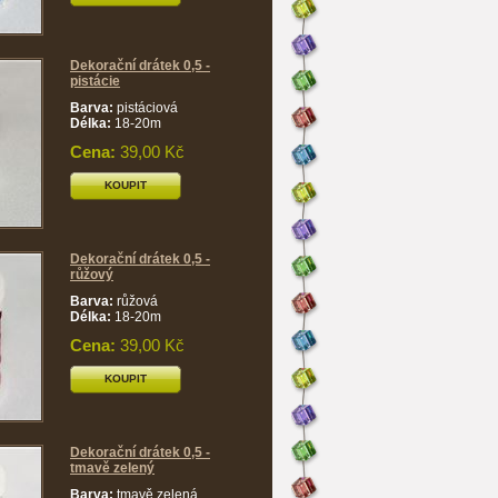
Dekorační drátek 0,5 -
pistácie
Barva:
pistáciová
Délka:
18-20m
Cena:
39,00 Kč
KOUPIT
Dekorační drátek 0,5 -
růžový
Barva:
růžová
Délka:
18-20m
Cena:
39,00 Kč
KOUPIT
Dekorační drátek 0,5 -
tmavě zelený
Barva:
tmavě zelená