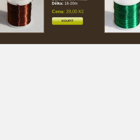
Délka:
18-20m
Cena:
39,00 Kč
KOUPIT