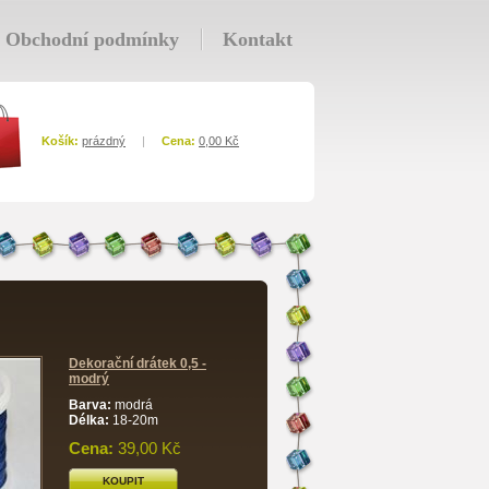
Obchodní podmínky
Kontakt
Košík
:
prázdný
|
Cena
:
0,00 Kč
Dekorační drátek 0,5 -
modrý
Barva:
modrá
Délka:
18-20m
Cena:
39,00 Kč
KOUPIT