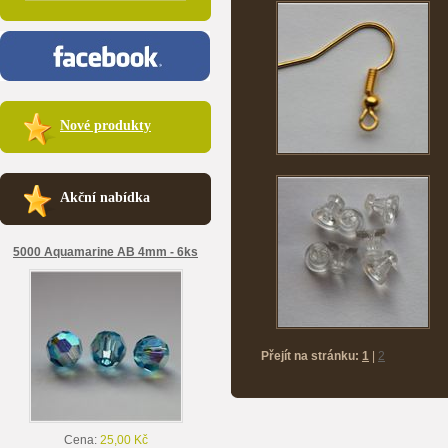
Nové produkty
Akční nabídka
5000 Aquamarine AB 4mm - 6ks
Přejít na stránku:
1
|
2
Cena:
25,00 Kč