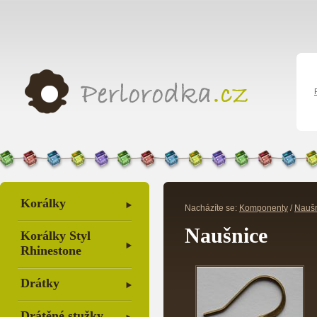
Korálky
Nacházíte se:
Komponenty
/
Nauš
Naušnice
Korálky Styl
Rhinestone
Drátky
Drátěné stužky